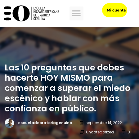
Mi cuenta
ENTRENAMIENTOS EMPRESARIALES
Las 10 preguntas que debes
hacerte HOY MISMO para
comenzar a superar el miedo
escénico y hablar con más
confianza en público.
escueladeoratoriagenuina
septiembre 14, 2022
Uncategorized
0